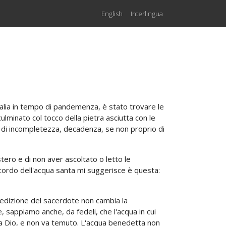
English
Interlingua
Italia in tempo di pandemenza, è stato trovare le
lminato col tocco della pietra asciutta con le
 di incompletezza, decadenza, se non proprio di
estero e di non aver ascoltato o letto le
ricordo dell'acqua santa mi suggerisce è questa:
nedizione del sacerdote non cambia la
, sappiamo anche, da fedeli, che l'acqua in cui
na a Dio, e non va temuto. L'acqua benedetta non