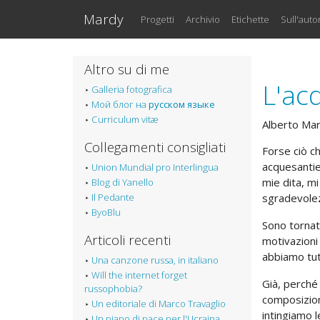
Vai al testo principale
Mardy
Progetti
Archivio
Etichette
Sull'auto
Altro su di me
L'ac
Galleria fotografica
Мой блог на
русском языке
Curriculum vitæ
Alberto Ma
Collegamenti consigliati
Forse ciò ch
acquesantier
Union Mundial pro Interlingua
mie dita, m
Blog di Yanello
Il Pedante
sgradevole
ByoBlu
Sono tornato
Articoli recenti
motivazioni 
abbiamo tut
Una canzone russa, in italiano
Will the internet forget
Già, perché
russophobia?
composizione
Un editoriale di Marco Travaglio
intingiamo 
Un piano di pace per l'Ucraina