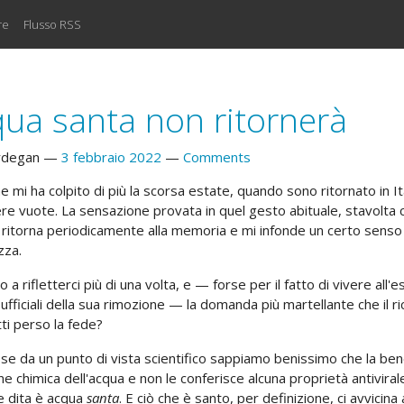
re
Flusso RSS
qua santa non ritornerà
rdegan
3 febbraio 2022
Comments
e mi ha colpito di più la scorsa estate, quando sono ritornato in 
e vuote. La sensazione provata in quel gesto abituale, stavolta cu
i ritorna periodicamente alla memoria e mi infonde un certo senso
zza.
 a rifletterci più di una volta, e — forse per il fatto di vivere all'
ufficiali della sua rimozione — la domanda più martellante che il 
ti perso la fede?
 se da un punto di vista scientifico sappiamo benissimo che la be
 chimica dell'acqua e non le conferisce alcuna proprietà antivirale
le dita è acqua
santa
. E ciò che è santo, per definizione, ci avvici