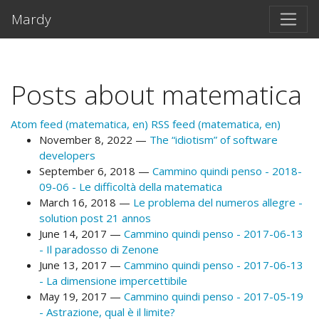
Skip to main content
Mardy
Posts about matematica
Atom feed (matematica, en)
RSS feed (matematica, en)
November 8, 2022
The “idiotism” of software
developers
September 6, 2018
Cammino quindi penso - 2018-
09-06 - Le difficoltà della matematica
March 16, 2018
Le problema del numeros allegre -
solution post 21 annos
June 14, 2017
Cammino quindi penso - 2017-06-13
- Il paradosso di Zenone
June 13, 2017
Cammino quindi penso - 2017-06-13
- La dimensione impercettibile
May 19, 2017
Cammino quindi penso - 2017-05-19
- Astrazione, qual è il limite?