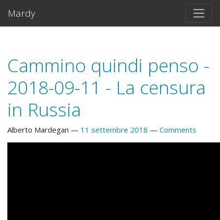
Vai al testo principale
Mardy
Cammino quindi penso -
2018-09-11 - La censura
in Russia
Alberto Mardegan
11 settembre 2018
Comments