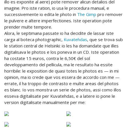
illo es exponite al aere) pote remover alicun detalios del
imagine. Pro iste ration, io usa le procedura manual, e
successivemente io edita le photo in
The Gimp
pro remover
le pulvere e altere imperfectiones. Iste operation pote
prender multe tempore.
Alora, le septimana passate io ha decidite de lassar iste
carga al boteca photographic,
Kuvatehdas
, que se trova sub
le station central de Helsinki: io les ha domandate que illes
digitalisava le photos e los poneva in un CD. Iste operation
ha costate 15 euros, contra le 6,50€ del sol
developpamento del pellicula, ma le resultato ha essite
horribile: le exposition de quasi totes le photos es — in mi
opinion, ma io crede que vos essera de accordo con me —
errate, il ha troppo de contrasto e multe areas del photos
es blanc. Io vos monstra un serie de photos, assi como illos
esseva digitalisate per Kuvatehdas, e a latere io pone le
version digitalisate manualmente per me: