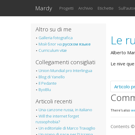
Vai al testo principale
Mardy
Progetti
Archivio
Etichette
Sull'auto
Altro su di me
Le r
Galleria fotografica
Мой блог на
русском языке
Curriculum vitæ
Alberto Ma
Collegamenti consigliati
Le nive que
Union Mundial pro Interlingua
Blog di Yanello
Il Pedante
Articolo 
ByoBlu
Comm
Articoli recenti
Una canzone russa, in italiano
There's also
w
Will the internet forget
russophobia?
Contents 
Un editoriale di Marco Travaglio
Un piano di pace per l'Ucraina