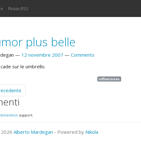
re
Flusso RSS
umor plus belle
rdegan
12 novembre 2007
Comments
 cade sur le umbrello.
reflexiones
precedente
enti
ebmention
support.
© 2026
Alberto Mardegan
- Powered by
Nikola