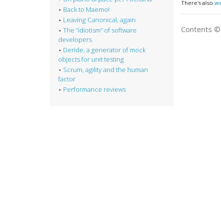
There's also
w
Back to Maemo!
Leaving Canonical, again
Contents 
The “idiotism” of software
developers
Deride, a generator of mock
objects for unit testing
Scrum, agility and the human
factor
Performance reviews