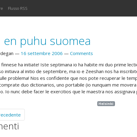
re
Flusso RSS
 en puhu suomea
rdegan
16 settembre 2006
Comments
finnese ha initiate! Iste septimana io ha habite mi duo prime lecti
so initiava al initio de septembre, ma io e Zeeshan nos ha inscrib
Nulle problema! Nos es confidente que nos pote recuperar le tempo
 comprate duo dictionarios, uno portabile (io nunquam me movera d
io. Io nunc debe facer le exercitios que le maestra nos assignava
Helsinki
precedente
enti