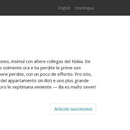
English
Interlingua
ones, insimul con altere collegas del Nokia. De
ite solmente ora e ha perdite le prime sex
re perdite, con un poco de effortio. Pro isto,
el appartamento sin illo!) e uno plus grande
 pro le septimana veniente — illa es multo sever!
Articolo successivo