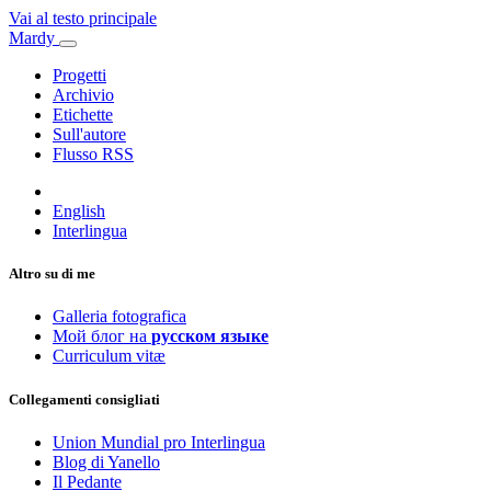
Vai al testo principale
Mardy
Progetti
Archivio
Etichette
Sull'autore
Flusso RSS
English
Interlingua
Altro su di me
Galleria fotografica
Мой блог на
русском языке
Curriculum vitæ
Collegamenti consigliati
Union Mundial pro Interlingua
Blog di Yanello
Il Pedante