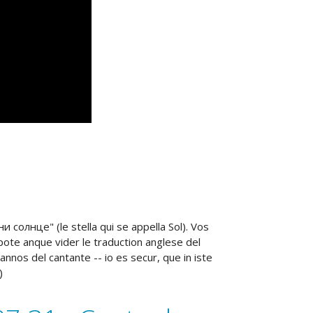
и солнце" (le stella qui se appella Sol). Vos
 pote anque vider le traduction anglese del
nnos del cantante -- io es secur, que in iste
)