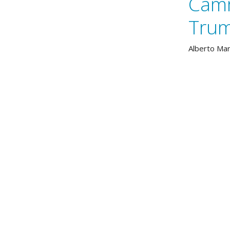
Camm
Trum
Alberto Ma