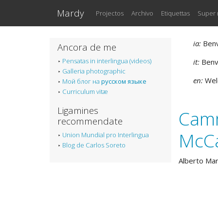
Salta al contento principal
Mardy
Projectos
Archivo
Etiquettas
Super
ia:
Benve
Ancora de me
Pensatas in interlingua (videos)
it:
Benve
Galleria photographic
en:
Welc
Мой блог на
русском языке
Curriculum vitæ
Ligamines
Camm
recommendate
McCa
Union Mundial pro Interlingua
Blog de Carlos Soreto
Alberto Ma