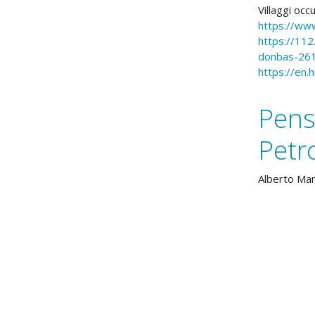
Villaggi occu
https://www
https://112
donbas-261
https://en.
Pens
Petr
Alberto Ma