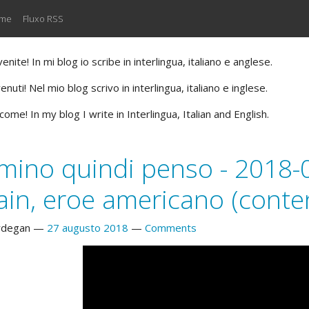
 me
Fluxo RSS
nite! In mi blog io scribe in interlingua, italiano e anglese.
nuti! Nel mio blog scrivo in interlingua, italiano e inglese.
ome! In my blog I write in Interlingua, Italian and English.
ino quindi penso - 2018-0
in, eroe americano (conten
rdegan
27 augusto 2018
Comments