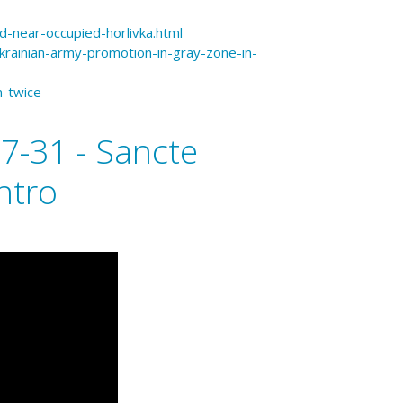
d-near-occupied-horlivka.html
-ukrainian-army-promotion-in-gray-zone-in-
n-twice
07-31 - Sancte
ntro