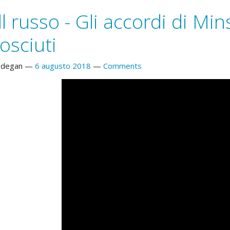
oll russo - Gli accordi di Min
osciuti
rdegan
6 augusto 2018
Comments