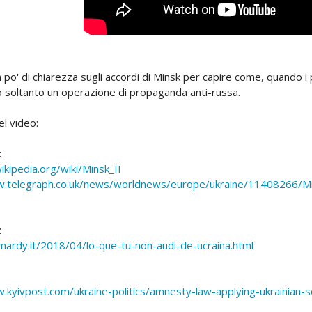
po' di chiarezza sugli accordi di Minsk per capire come, quando i pol
o soltanto un operazione di propaganda anti-russa.
nel video:
:
ikipedia.org/wiki/Minsk_II
w.telegraph.co.uk/news/worldnews/europe/ukraine/11408266/Min
:
.mardy.it/2018/04/lo-que-tu-non-audi-de-ucraina.html
.kyivpost.com/ukraine-politics/amnesty-law-applying-ukrainian