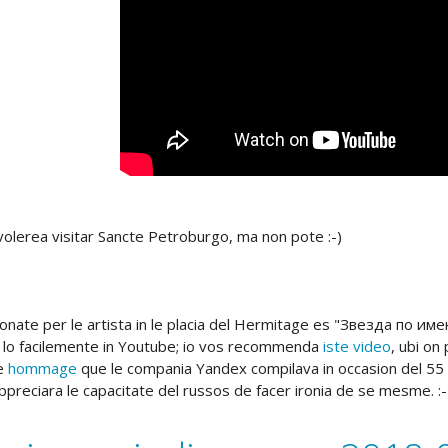
 volerea visitar Sancte Petroburgo, ma non pote :-)
onate per le artista in le placia del Hermitage es "Звезда по имен
 lo facilemente in Youtube; io vos recommenda
iste video
, ubi on
te
hommage
que le compania Yandex compilava in occasion del 55 a
ppreciara le capacitate del russos de facer ironia de se mesme. :-