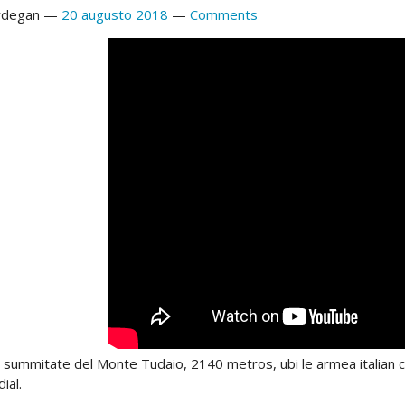
rdegan
20 augusto 2018
Comments
l summitate del Monte Tudaio, 2140 metros, ubi le armea italian c
ial.