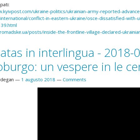
pati:
.kyivpost.com/ukraine-politics/ukrainian-army-reported-advance
.international/conflict-in-eastern-ukraine/osce-dissatisfied-with
39.html
hromadske.ua/posts/inside-the-frontline-village-declared-ukrainia
atas in interlingua - 2018-
oburgo: un vespere in le ce
rdegan
1 augusto 2018
Comments