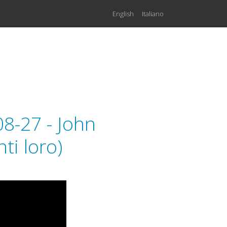
English
Italiano
8-27 - John
ti loro)