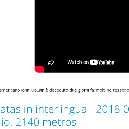
 americano John McCain è deceduto due giorni fa; molti ne tessono n
atas in interlingua - 2018-
io, 2140 metros