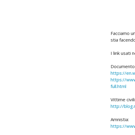
Facciamo un 
stia facend
I link usati 
Documento
https://en.w
https://ww
full.html
Vittime civili
http://blog
Amnistia:
https://www