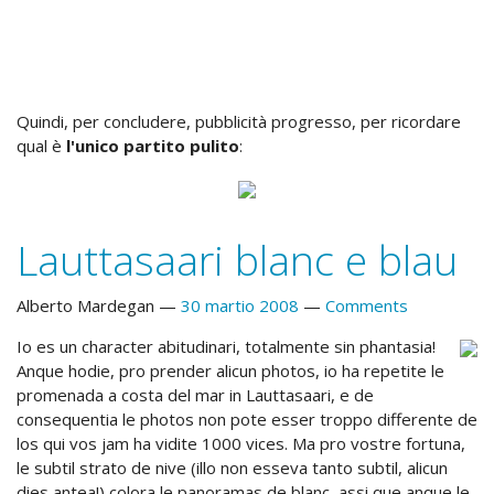
Quindi, per concludere, pubblicità progresso, per ricordare
qual è
l'unico partito pulito
:
Lauttasaari blanc e blau
Alberto Mardegan
30 martio 2008
Comments
Io es un character abitudinari, totalmente sin phantasia!
Anque hodie, pro prender alicun photos, io ha repetite le
promenada a costa del mar in Lauttasaari, e de
consequentia le photos non pote esser troppo differente de
los qui vos jam ha vidite 1000 vices. Ma pro vostre fortuna,
le subtil strato de nive (illo non esseva tanto subtil, alicun
dies antea!) colora le panoramas de blanc, assi que anque le