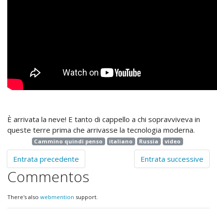
È arrivata la neve! E tanto di cappello a chi sopravviveva in
queste terre prima che arrivasse la tecnologia moderna.
Cammino quindi penso
italiano
Russia
video
Entrata precedente
Entrata successive
Commentos
There's also
webmention
support.