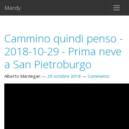
Salta al contento principal
Mardy
Cammino quindi penso -
2018-10-29 - Prima neve
a San Pietroburgo
Alberto Mardegan
29 octobre 2018
Comments