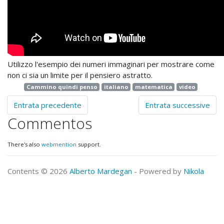
Utilizzo l'esempio dei numeri immaginari per mostrare come
non ci sia un limite per il pensiero astratto.
Cammino quindi penso
italiano
matematica
video
Entrata precedente
Entrata successive
Commentos
There's also
webmention
support.
Contents © 2026
Alberto Mardegan
- Powered by
Nikola