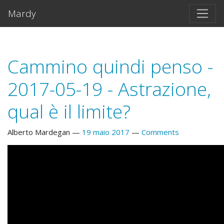
Salta al contento principal
Mardy
Cammino quindi penso -
2017-05-19 - Astrazione,
qual è il limite?
Alberto Mardegan
19 maio 2017
Comments