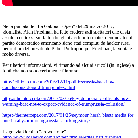
Nella puntata de "La Gabbia - Open" del 29 marzo 2017, il
giornalista Alan Friedman ha fatto credere agli spettatori che ci sia
assoluta certezza sul fatto che gli attacchi informatici denunciati dal
partito democratico americano siano stati compiuti da hacker russi
per ordine del presidente Putin. Purtroppo per Friedman, la verità è
molto diversa.
Per ulteriori informazioni, vi rimando ad alcuni articoli (in inglese) a
fonti che non sono certamente filorusse:
http://edition.cnn.com/2016/12/11/politics/russia-hacking-
conclusions-donald-trump/index.html
https://theintercept.com/2017/03/16/key-democratic-officials-now-
warning-base-not-to-expect-evidence-of-trumprussia-collusion/
https://theintercept.com/2017/01/25/seymour-hersh-blasts-media-for-
uncritically-promoting-russian-hacking-story/
L'agenzia Ucraina "crowdstrike":
http://www.voanews.com/a/cyber-firm-rewrites-part-disputed-