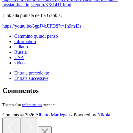
russian-hacking-report/3781411.html
Link alla puntata de La Gabbia:
https://youtu.be/8gpJVaJIPD8?t=1h9m43s
Cammino quindi penso
information
italiano
Russia
USA
video
Entrata precedente
Entrata successive
Commentos
There's also
webmention
support.
Contents © 2026
Alberto Mardegan
- Powered by
Nikola