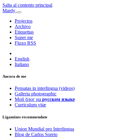
Salta al contento principal
Mardy
Projectos
Archivo
Etiquettas
Super me
Fluxo RSS
English
Italiano
Ancora de me
Pensatas in interlingua (videos)
Galleria photographic
Мой блог на
русском языке
Curriculum vitæ
Ligamines recommendate
Union Mundial pro Interlingua
Blog de Carlos Soreto