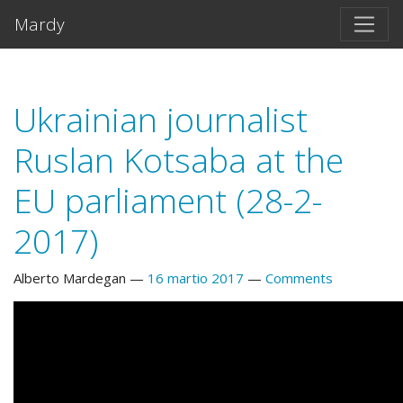
Salta al contento principal
Mardy
Ukrainian journalist
Ruslan Kotsaba at the
EU parliament (28-2-
2017)
Alberto Mardegan
16 martio 2017
Comments