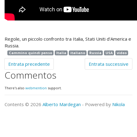
Regole, un piccolo confronto tra Italia, Stati Uniti d'America e
Russia.
Cammino quindi penso
Italia
italiano
Russia
USA
video
Entrata precedente
Entrata successive
Commentos
There's also
webmention
support.
Contents © 2026
Alberto Mardegan
- Powered by
Nikola