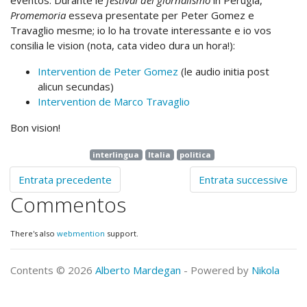
eventos. Durante le
festival del giornalismo
in Perugia,
Promemoria
esseva presentate per Peter Gomez e
Travaglio mesme; io lo ha trovate interessante e io vos
consilia le vision (nota, cata video dura un hora!):
Intervention de Peter Gomez
(le audio initia post
alicun secundas)
Intervention de Marco Travaglio
Bon vision!
interlingua
Italia
politica
Entrata precedente
Entrata successive
Commentos
There's also
webmention
support.
Contents © 2026
Alberto Mardegan
- Powered by
Nikola