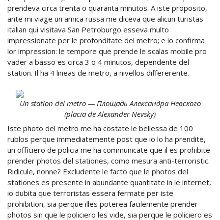
prendeva circa trenta o quaranta minutos. A iste proposito,
ante mi viage un amica russa me diceva que alicun turistas
italian qui visitava San Petroburgo esseva multo
impressionate per le profonditate del metro; e io confirma
lor impression: le tempore que prende le scalas mobile pro
vader a basso es circa 3 o 4 minutos, dependente del
station. Il ha 4 lineas de metro, a nivellos differerente.
Un station del metro — Площадь Александра Невского
(placia de Alexander Nevsky)
Iste photo del metro me ha costate le bellessa de 100
rublos perque immediatemente post que io lo ha prendite,
un officiero de policia me ha communicate que il es prohibite
prender photos del stationes, como mesura anti-terroristic.
Ridicule, nonne? Excludente le facto que le photos del
stationes es presente in abundante quantitate in le internet,
io dubita que terroristas essera fermate per iste
prohibition, sia perque illes poterea facilemente prender
photos sin que le policiero les vide, sia perque le policiero es