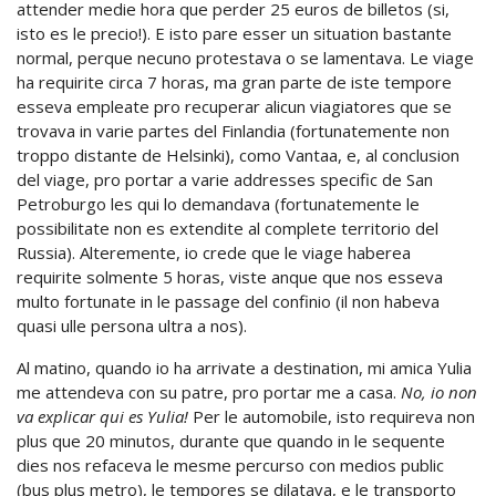
attender medie hora que perder 25 euros de billetos (si,
isto es le precio!). E isto pare esser un situation bastante
normal, perque necuno protestava o se lamentava. Le viage
ha requirite circa 7 horas, ma gran parte de iste tempore
esseva empleate pro recuperar alicun viagiatores que se
trovava in varie partes del Finlandia (fortunatemente non
troppo distante de Helsinki), como Vantaa, e, al conclusion
del viage, pro portar a varie addresses specific de San
Petroburgo les qui lo demandava (fortunatemente le
possibilitate non es extendite al complete territorio del
Russia). Alteremente, io crede que le viage haberea
requirite solmente 5 horas, viste anque que nos esseva
multo fortunate in le passage del confinio (il non habeva
quasi ulle persona ultra a nos).
Al matino, quando io ha arrivate a destination, mi amica Yulia
me attendeva con su patre, pro portar me a casa.
No, io non
va explicar qui es Yulia!
Per le automobile, isto requireva non
plus que 20 minutos, durante que quando in le sequente
dies nos refaceva le mesme percurso con medios public
(bus plus metro), le tempores se dilatava, e le transporto