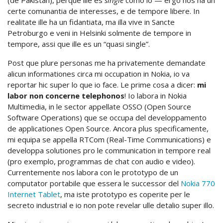
(de Pakistan), perque ille es
single
como io — ergo nos ha un
certe comunantia de interesses, e de tempore libere. In
realitate ille ha un fidantiata, ma illa vive in Sancte
Petroburgo e veni in Helsinki solmente de tempore in
tempore, assi que ille es un “quasi single”.
Post que plure personas me ha privatemente demandate
alicun informationes circa mi occupation in Nokia, io va
reportar hic super lo que io face. Le prime cosa a dicer:
mi
labor non concerne telephonos
! Io labora in Nokia
Multimedia, in le sector appellate OSSO (Open Source
Software Operations) que se occupa del developpamento
de applicationes Open Source. Ancora plus specificamente,
mi equipa se appella RTCom (Real-Time Communications) e
developpa solutiones pro le communication in tempore real
(pro exemplo, programmas de chat con audio e video).
Currentemente nos labora con le prototypo de un
computator portabile que essera le successor del
Nokia 770
Internet Tablet
, ma iste prototypo es coperite per le
secreto industrial e io non pote revelar ulle detalio super illo.