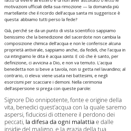
fatto di vivere all'estero e di non aver ascoltato o letto le
motivazioni ufficiali della sua rimozione — la domanda più
martellante che il ricordo dell'acqua santa mi suggerisce è
questa: abbiamo tutti perso la fede?
Già, perché se da un punto di vista scientifico sappiamo
benissimo che la benedizione del sacerdote non cambia la
composizione chimica dell'acqua e non le conferisce alcuna
proprietà antivirale, sappiamo anche, da fedeli, che l'acqua in
cui intingiamo le dita è acqua
santa
. E ciò che è santo, per
definizione, ci avvicina a Dio, e non va temuto. L'acqua
benedetta non si beve a tavola, non si getta nel lavandino; al
contrario, ci eleva: viene usata nei battesimi, e negli
esorcismi per scacciare i demoni. Nella cerimonia
dell'aspersione si prega con queste parole:
Signore Dio onnipotente, fonte e origine della
vita, benedici quest’acqua con la quale saremo
aspersi, fiduciosi di ottenere il perdono dei
peccati,
la difesa da ogni malattia
e dalle
insidie del maligno, e la grazia della tua