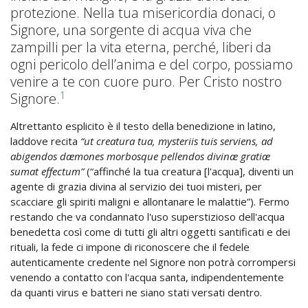
protezione. Nella tua misericordia donaci, o
Signore, una sorgente di acqua viva che
zampilli per la vita eterna, perché, liberi da
ogni pericolo dell’anima e del corpo, possiamo
venire a te con cuore puro. Per Cristo nostro
1
Signore.
Altrettanto esplicito è il testo della benedizione in latino,
laddove recita
“ut creatura tua, mysteriis tuis serviens, ad
abigendos dæmones morbosque pellendos divinæ gratiæ
sumat effectum”
(“affinché la tua creatura [l'acqua], diventi un
agente di grazia divina al servizio dei tuoi misteri, per
scacciare gli spiriti maligni e allontanare le malattie”). Fermo
restando che va condannato l'uso superstizioso dell'acqua
benedetta così come di tutti gli altri oggetti santificati e dei
rituali, la fede ci impone di riconoscere che il fedele
autenticamente credente nel Signore non potrà corrompersi
venendo a contatto con l'acqua santa, indipendentemente
da quanti virus e batteri ne siano stati versati dentro.