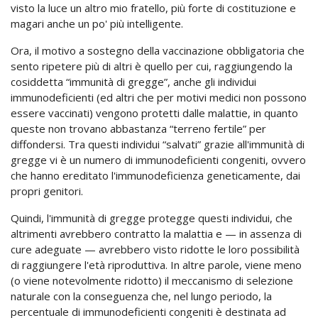
visto la luce un altro mio fratello, più forte di costituzione e
magari anche un po' più intelligente.
Ora, il motivo a sostegno della vaccinazione obbligatoria che
sento ripetere più di altri è quello per cui, raggiungendo la
cosiddetta “immunità di gregge”, anche gli individui
immunodeficienti (ed altri che per motivi medici non possono
essere vaccinati) vengono protetti dalle malattie, in quanto
queste non trovano abbastanza “terreno fertile” per
diffondersi. Tra questi individui “salvati” grazie all'immunità di
gregge vi è un numero di immunodeficienti congeniti, ovvero
che hanno ereditato l'immunodeficienza geneticamente, dai
propri genitori.
Quindi, l'immunità di gregge protegge questi individui, che
altrimenti avrebbero contratto la malattia e — in assenza di
cure adeguate — avrebbero visto ridotte le loro possibilità
di raggiungere l'età riproduttiva. In altre parole, viene meno
(o viene notevolmente ridotto) il meccanismo di selezione
naturale con la conseguenza che, nel lungo periodo, la
percentuale di immunodeficienti congeniti è destinata ad