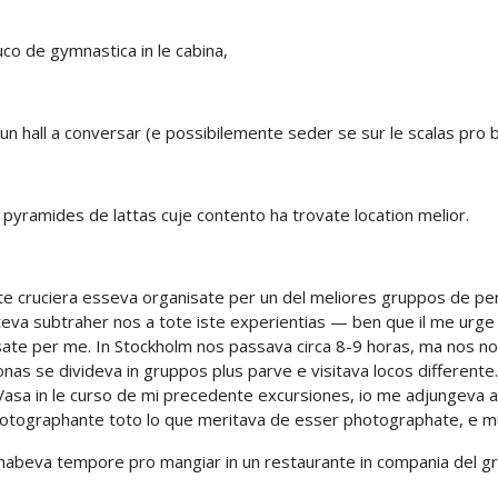
uco de gymnastica in le cabina,
un hall a conversar (e possibilemente seder se sur le scalas pro b
 pyramides de lattas cuje contento ha trovate location melior.
te cruciera esseva organisate per un del meliores gruppos de pe
eva subtraher nos a tote iste experientias — ben que il me urge 
sate per me. In Stockholm nos passava circa 8-9 horas, ma nos no
nas se divideva in gruppos plus parve e visitava locos differente.
asa in le curso de mi precedente excursiones, io me adjungeva a
photographante toto lo que meritava de esser photographate, e mu
habeva tempore pro mangiar in un restaurante in compania del 