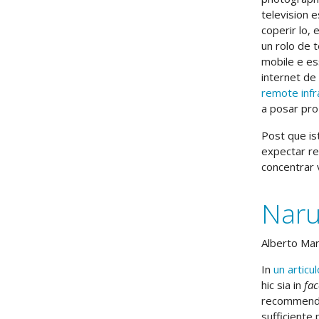
television e
coperir lo, 
un rolo de 
mobile e es
internet de
remote infr
a posar pro
Post que is
expectar res
concentrar 
Naru
Alberto Ma
In
un articu
hic sia in
fa
recommendav
sufficiente