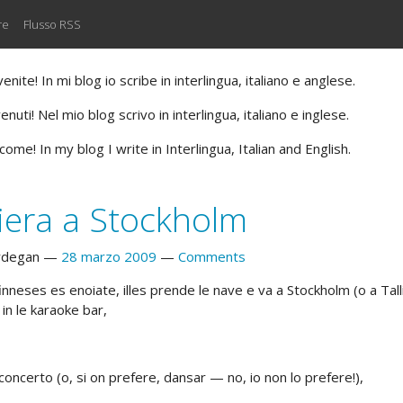
re
Flusso RSS
nite! In mi blog io scribe in interlingua, italiano e anglese.
nuti! Nel mio blog scrivo in interlingua, italiano e inglese.
ome! In my blog I write in Interlingua, Italian and English.
iera a Stockholm
rdegan
28 marzo 2009
Comments
nneses es enoiate, illes prende le nave e va a Stockholm (o a Talli
in le karaoke bar,
concerto (o, si on prefere, dansar — no, io non lo prefere!),