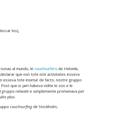
loccar los),
rsonas al mundo, le
couchsurfers
de Helsinki,
declarar que non tote iste activitates esseva
n esseva tote insimul: de facto, nostre gruppo
 Post que io jam habeva vidite le zoo e le
l
gruppo relaxate
e simplemente promenava per
lto plus.
gruppo
couchsurfing
de Stockholm,