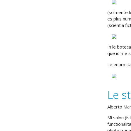
(solmente l
es plus num
(scientia fic
In le botec
que io me s
Le enormit
Le s
Alberto Ma
Mi salon (i
functionali
photographi