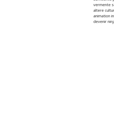
vermente se
altere cultu
animation i
devenir ninj