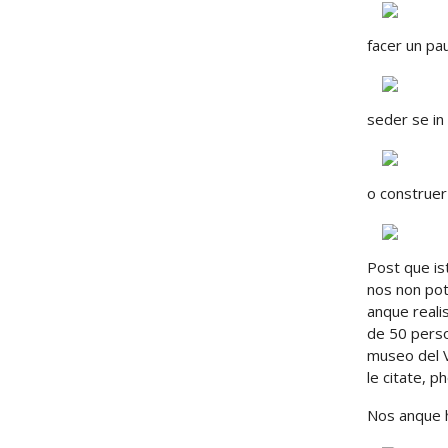
facer un pa
seder se in 
o construer
Post que is
nos non pot
anque reali
de 50 perso
museo del V
le citate, 
Nos anque 