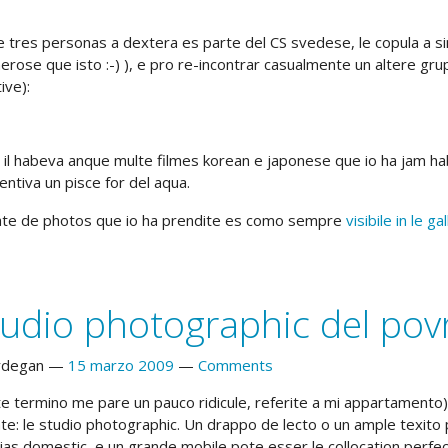
e tres personas a dextera es parte del CS svedese, le copula a s
erose que isto :-) ), e pro re-incontrar casualmente un altere gr
tive):
a il habeva anque multe filmes korean e japonese que io ha jam hab
entiva un pisce for del aqua.
ate de photos que io ha prendite es como sempre
visibile in le gal
tudio photographic del pov
rdegan
15 marzo 2009
Comments
ste termino me pare un pauco ridicule, referite a mi appartament
tate: le studio photographic. Un drappo de lecto o un ample texit
as domestic, e un grande mobile pote esser le collocation perfecte 