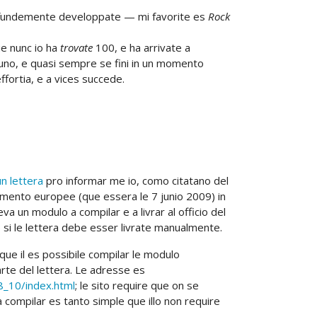
rofundemente developpate — mi favorite es
Rock
ue nunc io ha
trovate
100, e ha arrivate a
 uno, e quasi sempre se fini in un momento
effortia, e a vices succede.
a
un lettera
pro informar me io, como citatano del
lamento europee (que essera le 7 junio 2009) in
a un modulo a compilar e a livrar al officio del
o si le lettera debe esser livrate manualmente.
ue il es possibile compilar le modulo
rte del lettera. Le adresse es
8_10/index.html
; le sito require que on se
a compilar es tanto simple que illo non require