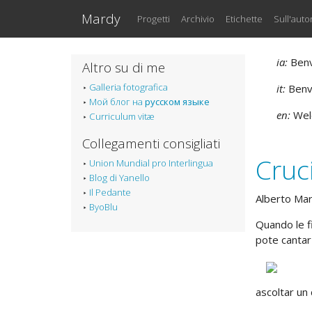
Vai al testo principale
Mardy
Progetti
Archivio
Etichette
Sull'auto
ia:
Benve
Altro su di me
Galleria fotografica
it:
Benve
Мой блог на
русском языке
en:
Welc
Curriculum vitæ
Collegamenti consigliati
Cruc
Union Mundial pro Interlingua
Blog di Yanello
Il Pedante
Alberto Ma
ByoBlu
Quando le fi
pote cantar 
ascoltar un 