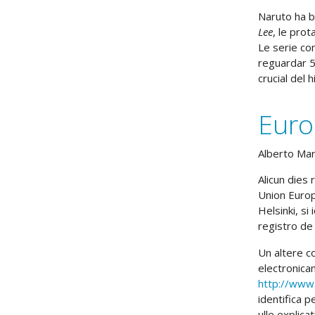
Naruto ha b
Lee
, le prot
Le serie co
reguardar 5
crucial del 
Euro
Alberto Ma
Alicun dies 
Union Europ
Helsinki, si
registro de 
Un altere c
electronica
http://www.
identifica p
ulle explicat