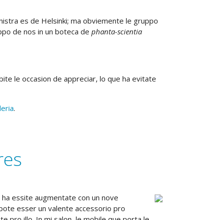
inistra es de Helsinki; ma obviemente le gruppo
uppo de nos in un boteca de
phanta-scientia
ite le occasion de appreciar, lo que ha evitate
leria
.
res
o) ha essite augmentate con un nove
o pote esser un valente accessorio pro
pro illo. In mi salon, le mobile que porta le