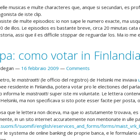
elle musicas e multe characteres que, anque si secundari, es p
agonista de iste clip.
nsiste de multe episodios: io non sape le numero exacte, ma usq
0 de illos. Le episodios es bastante breve, circa 20 minutas cata
historia, assi que il es difficile stoppar de reguardar los. Ma io me 
pa: como votar in Finlandi
rdegan
16 febbraio 2009
Comments
retro, le
maistraatti
(le officio del registro) de Helsinki me inviava
ee residente in Finlandia, potera votar pro le electiones del par
 io informa le
maistraatti
super iste mi voluntate. Le lettera contenev
Helsinki, ma non specificava si isto pote esser facite per posta, 
osa que le lettera non diceva, ma que io astutamente trovava, es q
mente, in un sito internet accuratemente non mentionate in ulle pa
suomi.fi/suomifi/english/eservices_and_forms/forms/maist_vrk_
er le systema de online banking de proprie banca, e le formulario 
ion.