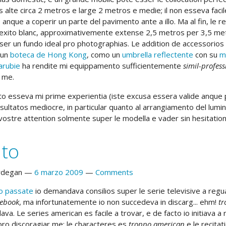
s alte circa 2 metros e large 2 metros e medie; il non esseva faci
e anque a coperir un parte del pavimento ante a illo. Ma al fin, le re
texito blanc, approximativemente extense 2,5 metros per 3,5 me
ser un fundo ideal pro photographias. Le addition de accessorios 
 un
boteca de Hong Kong
, como un
umbrella reflectente
con su
m
arubie
ha rendite mi equippamento sufficientemente
simil-profess
 me.
to esseva mi prime experientia (iste excusa essera valide anque
ultatos mediocre, in particular quanto al arrangiamento del lumine
vostre attention solmente super le modella e vader sin hesitatio
to
rdegan
6 marzo 2009
Comments
lo passate
io demandava consilios super le serie televisive a regu
cebook
, ma infortunatemente io non succedeva in discarg... ehm!
tr
a. Le series american es facile a trovar, e de facto io initiava 
 pro discoragiar me: le characteres es
troppo american
e le recita