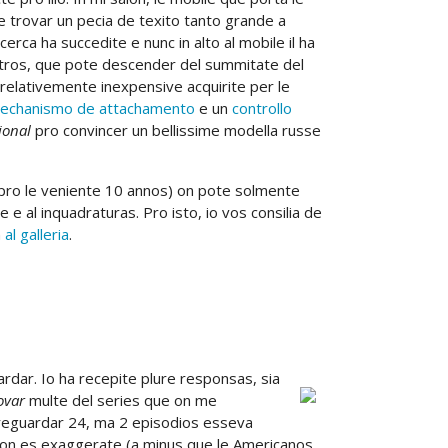
le trovar un pecia de texito tanto grande a
cerca ha succedite e nunc in alto al mobile il ha
tros, que pote descender del summitate del
relativemente inexpensive acquirite per le
echanismo de attachamento
e un
controllo
ional
pro convincer un bellissime modella russe
 pro le veniente 10 annos) on pote solmente
 e al inquadraturas. Pro isto, io vos consilia de
n
al galleria
.
ardar. Io ha recepite plure responsas, sia
ovar
multe del series que on me
a reguardar 24, ma 2 episodios esseva
tion es exaggerate (a minus que le Americanos