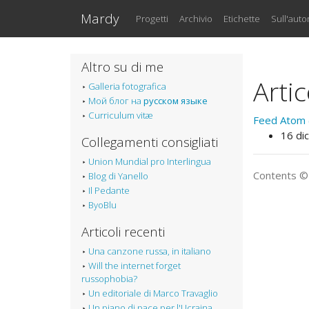
Vai al testo principale
Mardy
Progetti
Archivio
Etichette
Sull'auto
Altro su di me
Artic
Galleria fotografica
Мой блог на
русском языке
Curriculum vitæ
Feed Atom (
16 di
Collegamenti consigliati
Union Mundial pro Interlingua
Contents 
Blog di Yanello
Il Pedante
ByoBlu
Articoli recenti
Una canzone russa, in italiano
Will the internet forget
russophobia?
Un editoriale di Marco Travaglio
Un piano di pace per l'Ucraina