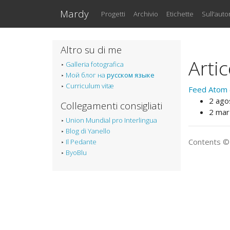
Vai al testo principale
Mardy
Progetti
Archivio
Etichette
Sull'auto
Altro su di me
Artic
Galleria fotografica
Мой блог на
русском языке
Curriculum vitæ
Feed Atom (a
2 ago
Collegamenti consigliati
2 mar
Union Mundial pro Interlingua
Blog di Yanello
Contents 
Il Pedante
ByoBlu