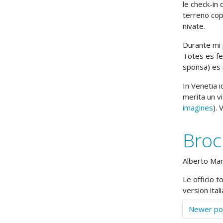
le check-in
terreno cop
nivate.
Durante mi 
Totes es fe
sponsa) es i
In Venetia i
merita un vi
imagines
). 
Broc
Alberto Ma
Le officio t
version ital
Newer po