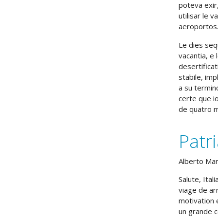
poteva exir
utilisar le 
aeroportos
Le dies seq
vacantia, e
desertificat
stabile, imp
a su termino
certe que i
de quatro m
Patr
Alberto Ma
Salute, Ita
viage de ar
motivation 
un grande c