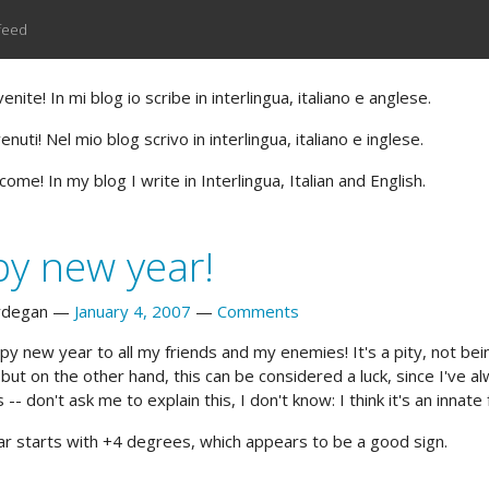
feed
nite! In mi blog io scribe in interlingua, italiano e anglese.
nuti! Nel mio blog scrivo in interlingua, italiano e inglese.
ome! In my blog I write in Interlingua, Italian and English.
y new year!
rdegan
January 4, 2007
Comments
ppy new year to all my friends and my enemies! It's a pity, not be
ut on the other hand, this can be considered a luck, since I've al
 -- don't ask me to explain this, I don't know: I think it's an innate f
ear starts with +4 degrees, which appears to be a good sign.