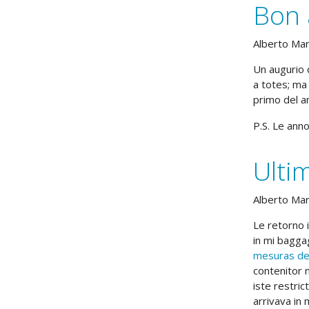
Bon 
Alberto Ma
Un augurio 
a totes; ma 
primo del a
P.S. Le anno
Ulti
Alberto Ma
Le retorno 
in mi bagga
mesuras de 
contenitor 
iste restric
arrivava in