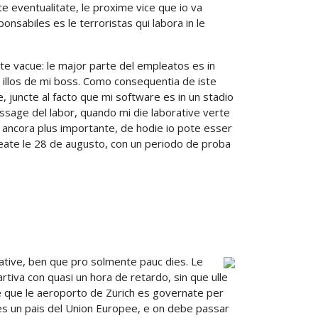
 eventualitate, le proxime vice que io va
ponsabiles es le terroristas qui labora in le
nte vacue: le major parte del empleatos es in
 illos de mi boss. Como consequentia de iste
e, juncte al facto que mi software es in un stadio
message del labor, quando mi die laborative verte
sa ancora plus importante, de hodie io pote esser
eate le 28 de augusto, con un periodo de proba
native, ben que pro solmente pauc dies. Le
rtiva con quasi un hora de retardo, sin que ulle
dde que le aeroporto de Zürich es governate per
es un pais del Union Europee, e on debe passar