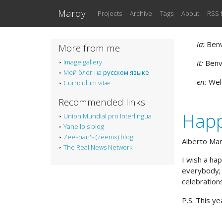
Skip to main content
Mardy
Projects
Archive
Tags
About
RSS 
ia:
Benve
More from me
Image gallery
it:
Benve
Мой блог на
русском языке
en:
Welc
Curriculum vitæ
Recommended links
Happ
Union Mundial pro Interlingua
Yanello's blog
Zeeshan's (zeenix) blog
Alberto Ma
The Real News Network
I wish a ha
everybody; b
celebrations
P.S. This y