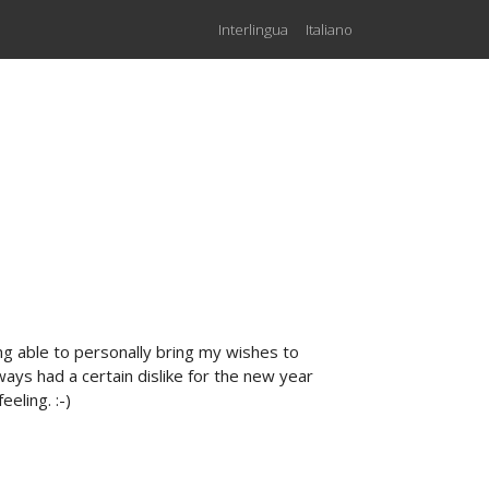
Interlingua
Italiano
ing able to personally bring my wishes to
ways had a certain dislike for the new year
eeling. :-)