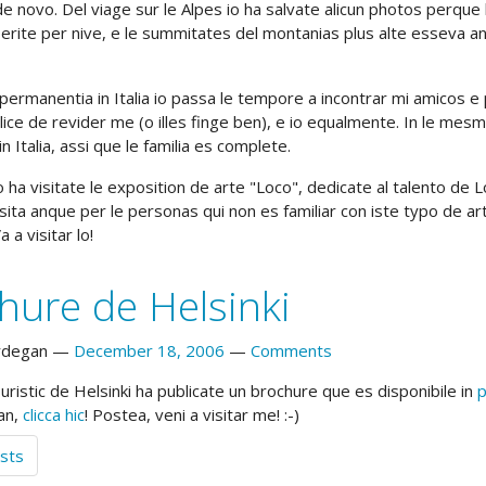
 de novo. Del viage sur le Alpes io ha salvate alicun photos perqu
erite per nive, e le summitates del montanias plus alte esseva an
permanentia in Italia io passa le tempore a incontrar mi amicos e p
lice de revider me (o illes finge ben), e io equalmente. In le me
n Italia, assi que le familia es complete.
o ha visitate le exposition de arte "Loco", dedicate al talento de 
sita anque per le personas qui non es familiar con iste typo de ar
Va a visitar lo!
hure de Helsinki
rdegan
December 18, 2006
Comments
ouristic de Helsinki ha publicate un brochure que es disponibile in
p
ian,
clicca hic
! Postea, veni a visitar me! :-)
sts