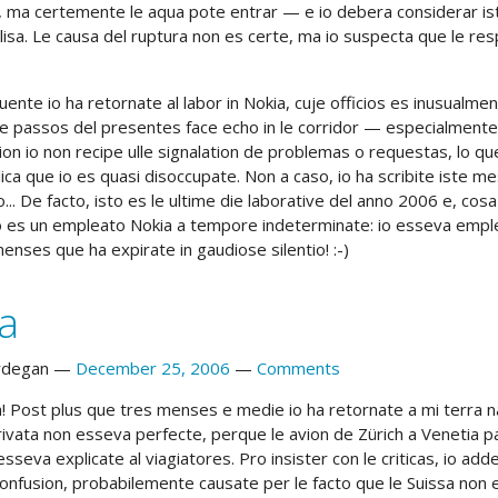
, ma certemente le aqua pote entrar — e io debera considerar iste
valisa. Le causa del ruptura non es certe, ma io suspecta que le res
.
uente io ha retornate al labor in Nokia, cuje officios es inusualme
 le passos del presentes face echo in le corridor — especialmente
ion io non recipe ulle signalation de problemas o requestas, lo qu
lica que io es quasi disoccupate. Non a caso, io ha scribite iste 
... De facto, isto es le ultime die laborative del anno 2006 e, co
o es un empleato Nokia a tempore indeterminate: io esseva empl
enses que ha expirate in gaudiose silentio! :-)
ia
rdegan
December 25, 2006
Comments
lia! Post plus que tres menses e medie io ha retornate a mi terra 
rivata non esseva perfecte, perque le avion de Zürich a Venetia pa
esseva explicate al viagiatores. Pro insister con le criticas, io a
onfusion, probabilemente causate per le facto que le Suissa non 