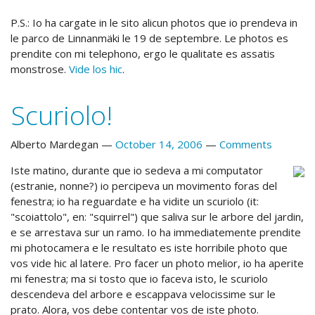
P.S.: Io ha cargate in le sito alicun photos que io prendeva in
le parco de Linnanmäki le 19 de septembre. Le photos es
prendite con mi telephono, ergo le qualitate es assatis
monstrose.
Vide los hic
.
Scuriolo!
Alberto Mardegan
October 14, 2006
Comments
Iste matino, durante que io sedeva a mi computator
(estranie, nonne?) io percipeva un movimento foras del
fenestra; io ha reguardate e ha vidite un scuriolo (it:
"scoiattolo", en: "squirrel") que saliva sur le arbore del jardin,
e se arrestava sur un ramo. Io ha immediatemente prendite
mi photocamera e le resultato es iste horribile photo que
vos vide hic al latere. Pro facer un photo melior, io ha aperite
mi fenestra; ma si tosto que io faceva isto, le scuriolo
descendeva del arbore e escappava velocissime sur le
prato. Alora, vos debe contentar vos de iste photo.