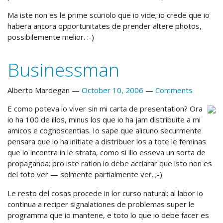
Ma iste non es le prime scuriolo que io vide; io crede que io
habera ancora opportunitates de prender altere photos,
possibilemente melior. :-)
Businessman
Alberto Mardegan
October 10, 2006
Comments
E como poteva io viver sin mi carta de presentation? Ora
io ha 100 de illos, minus los que io ha jam distribuite a mi
amicos e cognoscentias. Io sape que alicuno securmente
pensara que io ha initiate a distribuer los a tote le feminas
que io incontra in le strata, como si illo esseva un sorta de
propaganda; pro iste ration io debe acclarar que isto non es
del toto ver — solmente partialmente ver. ;-)
Le resto del cosas procede in lor curso natural: al labor io
continua a reciper signalationes de problemas super le
programma que io mantene, e toto lo que io debe facer es