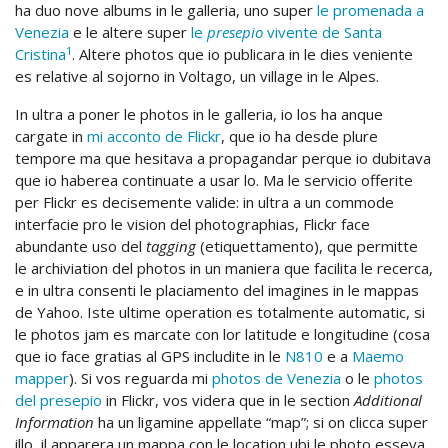
ha duo nove albums in le galleria, uno super
le promenada a
Venezia
e le altere super
le
presepio
vivente de Santa
1
Cristina
. Altere photos que io publicara in le dies veniente
es relative al sojorno in Voltago, un village in le Alpes.
In ultra a poner le photos in le galleria, io los ha anque
cargate in
mi acconto de Flickr
, que io ha desde plure
tempore ma que hesitava a propagandar perque io dubitava
que io haberea continuate a usar lo. Ma le servicio offerite
per Flickr es decisemente valide: in ultra a un commode
interfacie pro le vision del photographias, Flickr face
abundante uso del
tagging
(etiquettamento), que permitte
le archiviation del photos in un maniera que facilita le recerca,
e in ultra consenti le placiamento del imagines in le mappas
de Yahoo. Iste ultime operation es totalmente automatic, si
le photos jam es marcate con lor latitude e longitudine (cosa
que io face gratias al GPS includite in le
N810
e a
Maemo
mapper
). Si vos reguarda mi
photos de Venezia
o le
photos
del presepio
in Flickr, vos videra que in le section
Additional
Information
ha un ligamine appellate “map”; si on clicca super
illo, il apparera un mappa con le location ubi le photo esseva