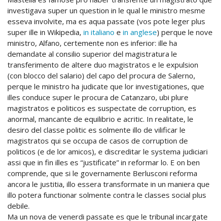
investigava super un question in le qual le ministro mesme
esseva involvite, ma es aqua passate (vos pote leger plus
super ille in Wikipedia,
in italiano
e
in anglese
) perque le nove
ministro, Alfano, certemente non es inferior: ille ha
demandate al consilio superior del magistratura le
transferimento de altere duo magistratos e le expulsion
(con blocco del salario) del capo del procura de Salerno,
perque le ministro ha judicate que lor investigationes, que
illes conduce super le procura de Catanzaro, ubi plure
magistratos e politicos es suspectate de corruption, es
anormal, mancante de equilibrio e acritic. In realitate, le
desiro del classe politic es solmente illo de vilificar le
magistratos qui se occupa de casos de corruption de
politicos (e de lor amicos), e discreditar le systema judiciari
assi que in fin illes es “justificate” in reformar lo. E on ben
comprende, que si le governamente Berlusconi reforma
ancora le justitia, illo essera transformate in un maniera que
illo potera functionar solmente contra le classes social plus
debile.
Ma un nova de venerdi passate es que le tribunal incargate