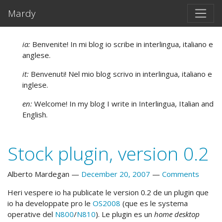
Skip to main content
Mardy
ia:
Benvenite! In mi blog io scribe in interlingua, italiano e
anglese.
it:
Benvenuti! Nel mio blog scrivo in interlingua, italiano e
inglese.
en:
Welcome! In my blog I write in Interlingua, Italian and
English.
Stock plugin, version 0.2
Alberto Mardegan
December 20, 2007
Comments
Heri vespere io ha publicate le version 0.2 de un plugin que
io ha developpate pro le
OS2008
(que es le systema
operative del
N800
/
N810
). Le plugin es un
home desktop