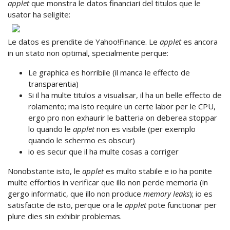
applet
que monstra le datos financiari del titulos que le
usator ha seligite:
Le datos es prendite de Yahoo!Finance. Le
applet
es ancora
in un stato non optimal, specialmente perque:
Le graphica es horribile (il manca le effecto de
transparentia)
Si il ha multe titulos a visualisar, il ha un belle effecto de
rolamento; ma isto require un certe labor per le CPU,
ergo pro non exhaurir le batteria on deberea stoppar
lo quando le
applet
non es visibile (per exemplo
quando le schermo es obscur)
io es secur que il ha multe cosas a corriger
Nonobstante isto, le
applet
es multo stabile e io ha ponite
multe effortios in verificar que illo non perde memoria (in
gergo informatic, que illo non produce
memory leaks
); io es
satisfacite de isto, perque ora le
applet
pote functionar per
plure dies sin exhibir problemas.