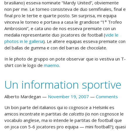
brasiliano) esseva nominate “Mardy United”, obviemente
non per me. Le torneo consisteva de duo semifinales, final e
final pro le tertie e quarte posto. Sin surprisa, mi equipa
vinceva le torneo e portava a casa le grandiose “1° Trofeo
Ambrosioni”, e cata uno de nos esseva premiate con un
medalia representante duo jocatores de football (
vide le
photos in le galleria
). Le altere equipas esseva premiate con
del ballas de gumma e con del barras de chocolate.
In le photo de gruppo on pote observar que io vestiva un T-
shirt con le logo de
maemo
.
Un information sportive
Alberto Mardegan
November 19, 2007
Comments
Un bon parte del italianos qui io cognosce a Helsinki es
amicos incontrate in partitas de
calcetto
(io non cognosce le
vocabulo anglese, ma io intende le partitas de football que
on joca con 5-6 jocatores pro equipa — mini football?); quasi