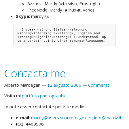
Azzurra: Mardy (#treviso, #rusteghi)
FreeNode: Mardy (#linux-it, varie)
Skype
: mardy78
  I speak <strong>Italian</strong>, 
<strong>Interlingua</strong>, English and 
<strong>Bulgarian</strong>; I understand, up 
Contacta me
Alberto Mardegan
12 augusto 2006
Comments
Visita mi
portfolio photographic
Io pote esser contactate per iste medios:
e-mail
:
mardy@users.sourceforge.net
,
info@mardy.it
ICQ
: 4469906