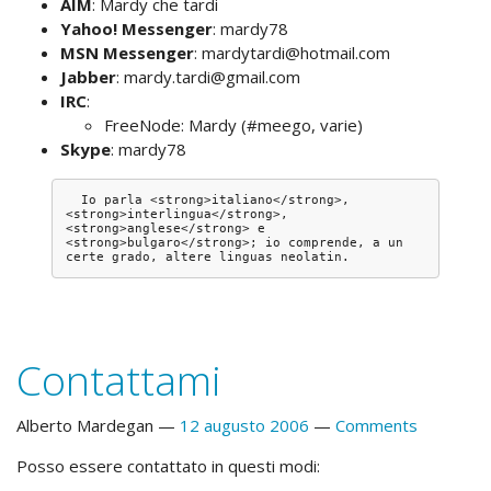
AIM
: Mardy che tardi
Yahoo! Messenger
: mardy78
MSN Messenger
: mardytardi@hotmail.com
Jabber
: mardy.tardi@gmail.com
IRC
:
FreeNode: Mardy (#meego, varie)
Skype
: mardy78
  Io parla <strong>italiano</strong>, 
<strong>interlingua</strong>, 
<strong>anglese</strong> e 
<strong>bulgaro</strong>; io comprende, a un 
Contattami
Alberto Mardegan
12 augusto 2006
Comments
Posso essere contattato in questi modi: