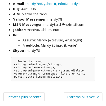
e-mail
:
mardy78@yahoo.it
,
info@mardy.it
ICQ
: 4469906
AIM
: Mardy che tardi
Yahoo! Messenger
: mardy78
MSN Messenger
: mardytardi@hotmail.com
Jabber
: mardy@jabber.linux.it
IRC
:
Azzurra: Mardy (#treviso, #rusteghi)
FreeNode: Mardy (#linux-it, varie)
Skype
: mardy78
  Parlo italiano, 
<strong>interlingua</strong>, 
<strong>inglese</strong>, 
<strong>bulgaro</strong> e <strong>diałeto 
veneto</strong>; comprendo, fino a un certo 
Entratas plus recente
Entratas plus vetule