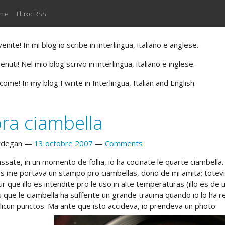
 me
Fluxo RSS
nite! In mi blog io scribe in interlingua, italiano e anglese.
nuti! Nel mio blog scrivo in interlingua, italiano e inglese.
ome! In my blog I write in Interlingua, Italian and English.
ra ciambella
rdegan
13 octobre 2007
Comments
ssate, in un momento de follia, io ha cocinate le quarte ciambella
les me portava un stampo pro ciambellas, dono de mi amita; totevi
 que illo es intendite pro le uso in alte temperaturas (illo es de
s que le ciambella ha sufferite un grande trauma quando io lo ha r
alicun punctos. Ma ante que isto accideva, io prendeva un photo: