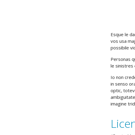
Esque le dan
vos usa majo
possibile v
Personas qu
le sinistres 
Io non crede
in senso ora
optic, tote
ambiguitate
imagine trid
Licen