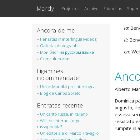
Salta al contento principal
Mardy
Projectos
Archivo
Etiquettas
Super
ia:
Benve
Ancora de me
Pensatas in interlingua (videos)
it:
Benve
Galleria photographic
en:
Welc
Мой блог на
русском языке
Curriculum vitæ
Ligamines
Anco
recommendate
Union Mundial pro Interlingua
Alberto Ma
Blog de Carlos Soreto
Dominica pa
Entratas recente
augusto, il
Un canto russe, in italiano
esseva secur
Will the internet forget
resultato e
russophobia?
rumpite in 
Un editoriale di Marco Travaglio
A peace plan for Ukraine