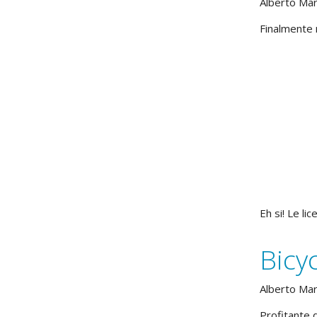
Alberto Ma
Finalmente m
Eh si! Le li
Bicyc
Alberto Ma
Profitante d