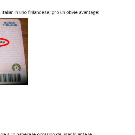
 italian in uno finlandese, pro un obvie avantage:
pe si io habera le occasion de usar lo ante le