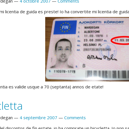
rdegan
4 octobre 2007
Comments
i licentia de guida es preste! Io ha convertite mi licentia de guida
centia es valide usque a 70 (septanta) annos de etate!
letta
rdegan
4 septembre 2007
Comments
el discontos de fin estate, io ha comprate un bicycletta. Io non sa