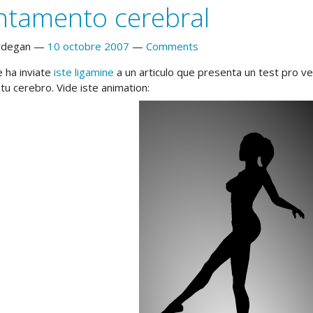
ntamento cerebral
rdegan
10 octobre 2007
Comments
 ha inviate
iste ligamine
a un articulo que presenta un test pro ver
tu cerebro. Vide iste animation: