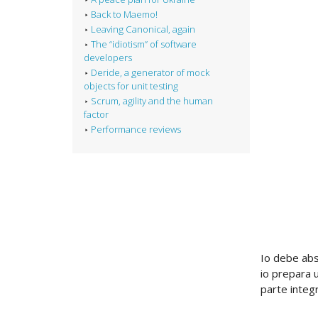
Back to Maemo!
Leaving Canonical, again
The “idiotism” of software
developers
Deride, a generator of mock
objects for unit testing
Scrum, agility and the human
factor
Performance reviews
Io debe abs
io prepara u
parte integr