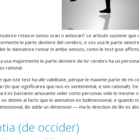
satrice rotea in senso orari o antiorari? Le articulo sustene que s
rmente le parte dextere del cerebro, e vos usa le parte sinistre s
ider le dansatrice rotear in ambe sensos, como le test ipse affirm
i usa majormente le parte dextere de lor cerebro ha un persona
es rational.
 que iste test ha ulle validitate, perque le maxime parte de mi co
ri (lo que significarea que nos es sentimental, e non rational!). D
via il es bastante amusante vider como personas vide le mesme co
 es debite al facto que le animation es bidimensional, e quando n
imensional, illo adde un dimension — ma le direction de illo es abs
tia (de occider)